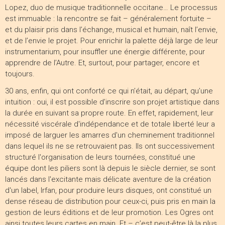
Lopez, duo de musique traditionnelle occitane… Le processus
est immuable : la rencontre se fait – généralement fortuite –
et du plaisir pris dans l’échange, musical et humain, naît l’envie,
et de l’envie le projet. Pour enrichir la palette déjà large de leur
instrumentarium, pour insuffler une énergie différente, pour
apprendre de l’Autre. Et, surtout, pour partager, encore et
toujours.
30 ans, enfin, qui ont conforté ce qui n’était, au départ, qu’une
intuition : oui, il est possible d’inscrire son projet artistique dans
la durée en suivant sa propre route. En effet, rapidement, leur
nécessité viscérale d'indépendance et de totale liberté leur a
imposé de larguer les amarres d'un cheminement traditionnel
dans lequel ils ne se retrouvaient pas. Ils ont successivement
structuré l'organisation de leurs tournées, constitué une
équipe dont les piliers sont là depuis le siècle dernier, se sont
lancés dans l'excitante mais délicate aventure de la création
d'un label, Irfan, pour produire leurs disques, ont constitué un
dense réseau de distribution pour ceux-ci, puis pris en main la
gestion de leurs éditions et de leur promotion. Les Ogres ont
ainsi toutes leurs cartes en main. Et – c’est peut-être là la plus