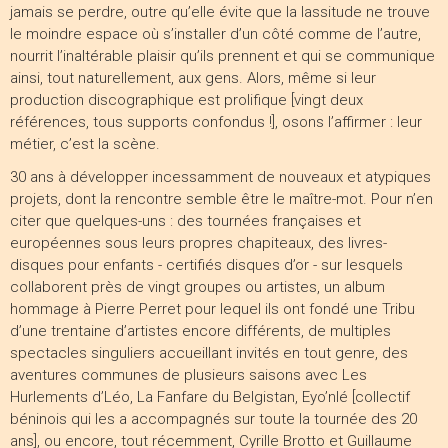
jamais se perdre, outre qu’elle évite que la lassitude ne trouve
le moindre espace où s’installer d’un côté comme de l’autre,
nourrit l’inaltérable plaisir qu’ils prennent et qui se communique
ainsi, tout naturellement, aux gens. Alors, même si leur
production discographique est prolifique [vingt deux
références, tous supports confondus !], osons l’affirmer : leur
métier, c’est la scène.
30 ans à développer incessamment de nouveaux et atypiques
projets, dont la rencontre semble être le maître-mot. Pour n’en
citer que quelques-uns : des tournées françaises et
européennes sous leurs propres chapiteaux, des livres-
disques pour enfants - certifiés disques d’or - sur lesquels
collaborent près de vingt groupes ou artistes, un album
hommage à Pierre Perret pour lequel ils ont fondé une Tribu
d’une trentaine d’artistes encore différents, de multiples
spectacles singuliers accueillant invités en tout genre, des
aventures communes de plusieurs saisons avec Les
Hurlements d’Léo, La Fanfare du Belgistan, Eyo’nlé [collectif
béninois qui les a accompagnés sur toute la tournée des 20
ans], ou encore, tout récemment, Cyrille Brotto et Guillaume