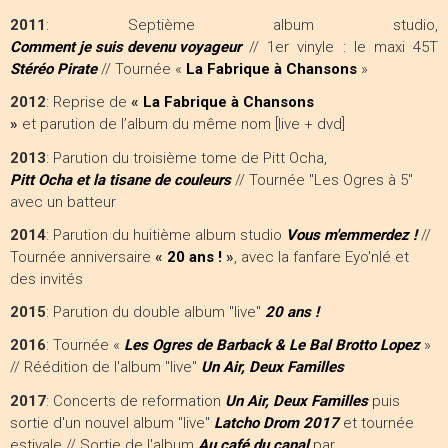
2011
: Septième album studio,
Comment je suis devenu voyageur
// 1er vinyle : le maxi 45T
Stéréo Pirate
// Tournée «
La Fabrique à Chansons
»
2012
: Reprise de
«
La Fabrique à Chansons
»
et parution de l’album du même nom [live + dvd]
2013
: Parution du troisième tome de Pitt Ocha,
Pitt Ocha et la tisane de couleurs
// Tournée "Les Ogres à 5"
avec un batteur
2014
: Parution du huitième album studio
Vous m'emmerdez !
//
Tournée anniversaire
«
20 ans !
»
, avec la fanfare Eyo'nlé et
des invités
2015
: Parution du double album "live"
20 ans !
2016
: Tournée «
Les Ogres de Barback & Le Bal Brotto Lopez
»
// Réédition de l'album "live"
Un Air, Deux Familles
2017
: Concerts de reformation
Un Air, Deux Familles
puis
sortie d'un nouvel album "live"
Latcho Drom 2017
et tournée
estivale // Sortie de l'album
Au café du canal
par