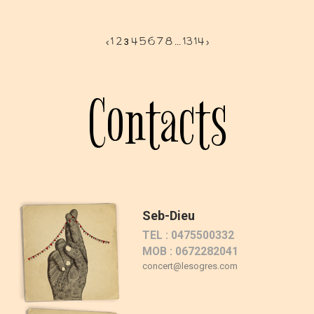
‹
1
2
4
5
6
7
8
13
14
›
3
...
Contacts
Seb-Dieu
TEL : 0475500332
MOB : 0672282041
concert@lesogres.com