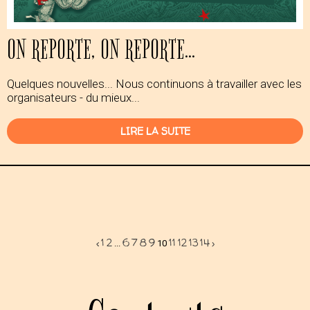
ON REPORTE, ON REPORTE...
Quelques nouvelles... Nous continuons à travailler avec les
organisateurs - du mieux...
LIRE LA SUITE
‹
1
2
6
7
8
9
11
12
13
14
›
...
10